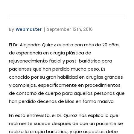
Media
Testimonials
By
Webmaster
September 12th, 2016
Free Virtual Consultation
El Dr. Alejandro Quiroz cuenta con más de 20 años
de experiencia en cirugía plástica de
Blog
rejuvenecimiento facial y post-bariátrica para
Contact
pacientes que han perdido mucho peso. Es
conocido por su gran habilidad en cirugías grandes
Pricing
y complejas, específicamente en procedimientos
de contorno de cuerpo para aquellas personas que
han perdido decenas de kilos en forma masiva.
En esta entrevista, el Dr. Quiroz nos explica lo que
realmente sucede después de que un paciente se
realiza la cirugía bariatrica, y que aspectos debe