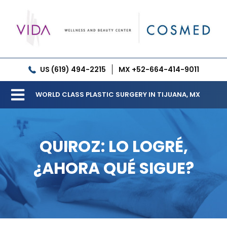
Skip
to
content
US (619) 494-2215
MX +52-664-414-9011
WORLD CLASS PLASTIC SURGERY IN TIJUANA, MX
Toggle
Our Clinic
Navigation
QUIROZ: LO LOGRÉ,
Services
¿AHORA QUÉ SIGUE?
Meet our Doctors
Gallery
Patient Resources