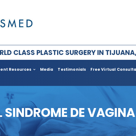
LD CLASS PLASTIC SURGERY IN TIJUANA
ient Resources
Media
Testimonials
Free Virtual Consult
ry for Men
Plastic Surgery After Weight l
Bariatric
im Facial Rejuvenation
Face Lift
EL SINDROME DE VAGINA
ement
Body
ia
Neck