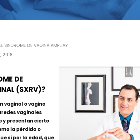
ant
EL SINDROME DE VAGINA AMPLIA?
, 2018
ROME DE
INAL (SXRV)?
n vaginal o vagina
aredes vaginales
o y presentan cierto
omo la pérdida o
ue si por la edad, que