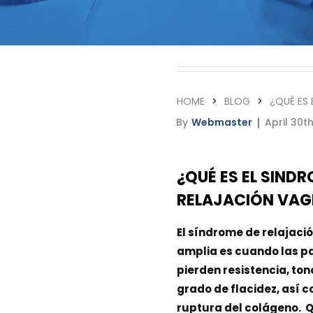
Tummy Tuck
Hair Transpl
Vaginal Rejuvenation
Urology
Mommy Makeovers
HOME
BLOG
¿QUÉ ES 
Juliet Vaginal Laser
By
Webmaster
April 30th
Urinary Incontinence
¿QUÉ ES EL SIND
RELAJACIÓN VAG
El síndrome de relajació
amplia es cuando las p
pierden resistencia, ton
grado de flacidez, así c
ruptura del colágeno. Q