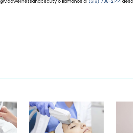
t@vidawellnessandbeauty o llámanos al
(619) 738-2144
desd