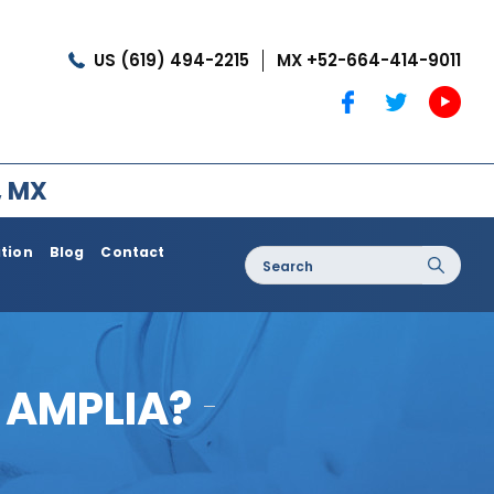
US (619) 494-2215
MX +52-664-414-9011
, MX
ation
Blog
Contact
Search
for:
oss / Post
Dermatology / Medi Spa
Botox®
 AMPLIA?
Coolshaping
Medical Treatments