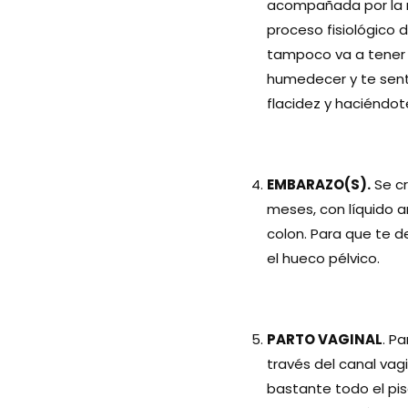
acompañada por la m
proceso fisiológico d
tampoco va a tener s
humedecer y te sent
flacidez y haciéndot
EMBARAZO(S).
Se cr
meses, con líquido am
colon. Para que te d
el hueco pélvico.
PARTO VAGINAL
. P
través del canal vag
bastante todo el piso