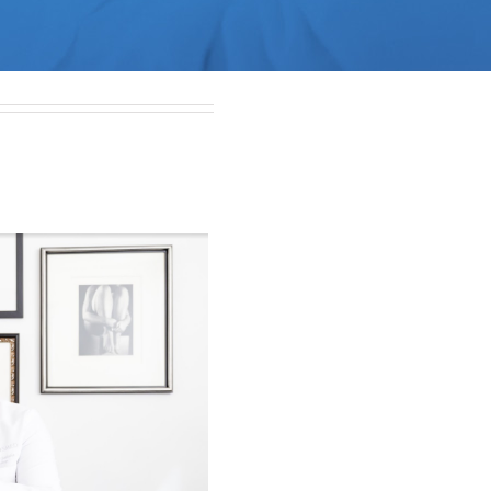
Cosmetic Treatments
Phibrows™ Microblading
Laser Tattoo Removal
Hair Transplant & Restoration
Spa Services
Skin Care Products