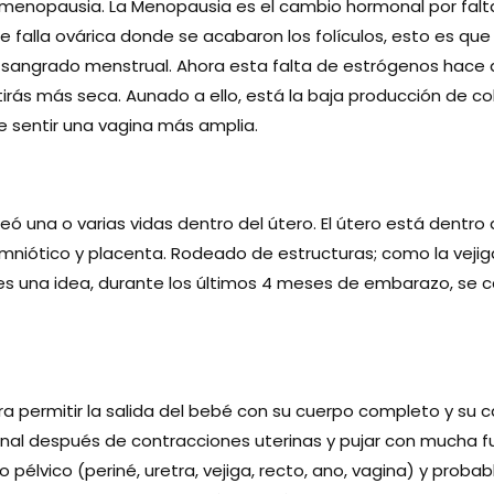
enopausia. La Menopausia es el cambio hormonal por falta
e falla ovárica donde se acabaron los folículos, esto es que 
angrado menstrual. Ahora esta falta de estrógenos hace qu
irás más seca. Aunado a ello, está la baja producción de 
e sentir una vagina más amplia.
eó una o varias vidas dentro del útero. El útero está dentro 
niótico y placenta. Rodeado de estructuras; como la vejiga, 
es una idea, durante los últimos 4 meses de embarazo, se c
ara permitir la salida del bebé con su cuerpo completo y su
inal después de contracciones uterinas y pujar con mucha fu
 pélvico (periné, uretra, vejiga, recto, ano, vagina) y proba