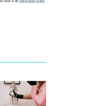
e USA o al
(664)608-6461