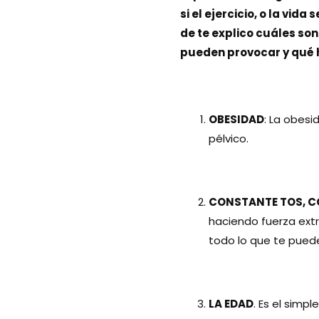
si el ejercicio, o la vida
de te explico cuáles son
pueden provocar y qué 
OBESIDAD
: La obesi
pélvico.
CONSTANTE TOS, C
haciendo fuerza extr
todo lo que te puede 
LA EDAD
. Es el simp